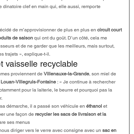
 dinatoire clef en main qui, elle aussi, remporte 
décidé de m’approvisionner de plus en plus en 
circuit court
oduits de saison
 qui ont du goût. D’un côté, cela me 
sseurs et de ne garder que les meilleurs, mais surtout, 
 trajets », explique-t-il.
t vaisselle recyclable
umes proviennent de 
Villenauxe-la-Grande
, son miel de
 
Louan-Villegruis-Fontaine
 : « Je continue à rechercher 
tamment pour la laiterie, le beurre et pourquoi pas la 
r.
 sa démarche, il a passé son véhicule en 
éthanol
 et 
er une façon de 
recycler les sacs de livraison et la 
pare ses menus
nous diriger vers le verre avec consigne avec un 
sac en 