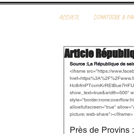
ACCUEIL
DINATOIRE A PA
Article Républi
Source :La République de sei
<iframe src="https://www.face
href=https%3A%2F%2Fwww.f
Hc8rfmPTcvmKrREtBue7HF
show_text=true&width=500" wi
style="border:none;overflow:h
allowfullscreen="true" allow="a
picture; web-share"></iframe>
Près de Provins 