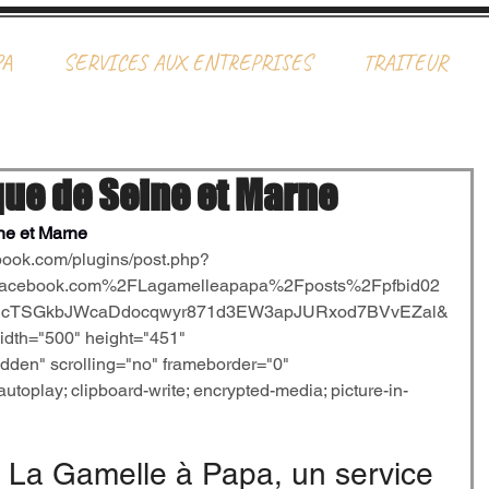
PA
SERVICES AUX ENTREPRISES
TRAITEUR
que de Seine et Marne
ne et Marne
book.com/plugins/post.php?
acebook.com%2FLagamelleapapa%2Fposts%2Fpfbid02
UcTSGkbJWcaDdocqwyr871d3EW3apJURxod7BVvEZal&
dth="500" height="451" 
idden" scrolling="no" frameborder="0" 
utoplay; clipboard-write; encrypted-media; picture-in-
: La Gamelle à Papa, un service 