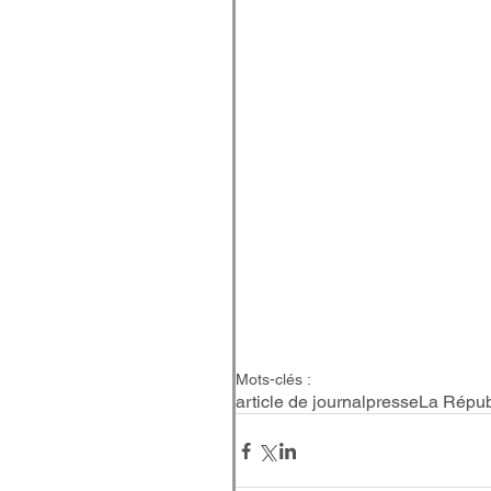
Mots-clés :
article de journal
presse
La Répub