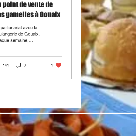
 point de vente de
s gamelles à Gouaix
partenariat avec la
langerie de Gouaix.
aque semaine,
herine présente dans
vitrine et vends nos
melles. Depuis
sieurs...
141
0
1