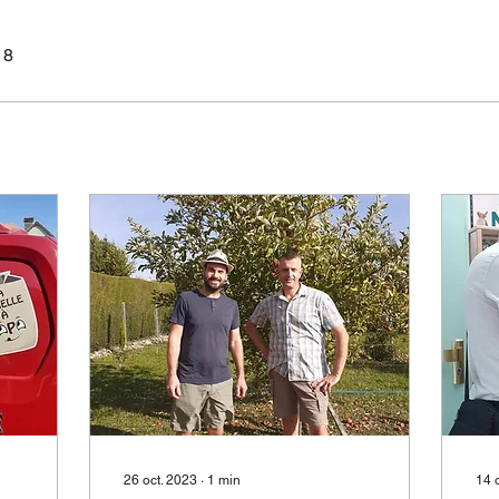
18
26 oct. 2023
∙
1
min
14 