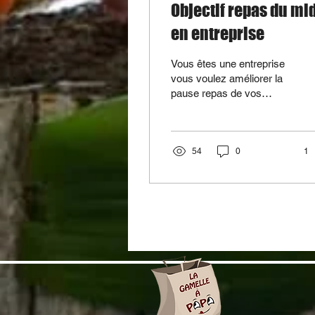
Objectif repas du mi
en entreprise
Vous êtes une entreprise
vous voulez améliorer la
pause repas de vos
salariés. Vous ne
possédez pas de cantine.
Répondez à ce...
54
0
1