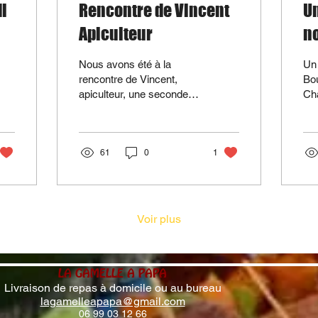
di
Rencontre de Vincent
Un
Apiculteur
no
Nous avons été à la
Un 
rencontre de Vincent,
Bou
apiculteur, une seconde
Ch
activité que cet homme
Cat
passionné par la nature
sa 
nous a fait découvrir....
ga
61
0
1
plu
Voir plus
LA GAMELLE A PAPA
Livraison de repas à domicile ou au bureau
lagamelleapapa@gmail.com
06 99 03 12 66