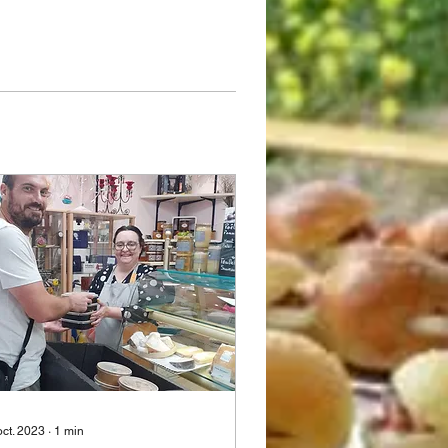
oct. 2023
∙
1
min